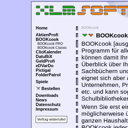
Home
BOOKcook
BOOKcook 
AktienProfi
BOOKcook
BOOKcook [ausge
BOOKcook PRO
BOOKcook Classic
Programm für all
ClicKalender
können damit Ihr
DatuBiX
GeldProfi
Überblick über Ih
eDVarDo
Sachbüchern und
Pictigal
FolderPatrol
eignet sich aber 
Spiele
Unternehmen, Pr
Bestellen
etc. und kann so
Downloads
Schulbibliotheke
News
Datenschutz
Wenn Sie erst ei
Impressum
möglicherweise 
ganzen Haushalt 
Vertrag widerrufen
BOOKcook jederz