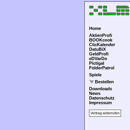
Home
AktienProfi
BOOKcook
ClicKalender
DatuBiX
GeldProfi
eDVarDo
Pictigal
FolderPatrol
Spiele
Bestellen
Downloads
News
Datenschutz
Impressum
Vertrag widerrufen