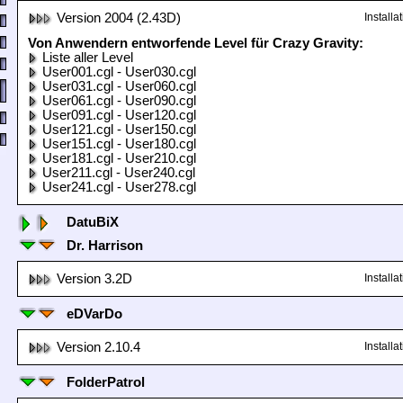
Version 2004 (2.43D)
Install
Von Anwendern entworfende Level für Crazy Gravity:
Liste aller Level
User001.cgl - User030.cgl
User031.cgl - User060.cgl
User061.cgl - User090.cgl
User091.cgl - User120.cgl
User121.cgl - User150.cgl
User151.cgl - User180.cgl
User181.cgl - User210.cgl
User211.cgl - User240.cgl
User241.cgl - User278.cgl
DatuBiX
Dr. Harrison
Version 3.2D
Install
eDVarDo
Version 2.10.4
Install
FolderPatrol