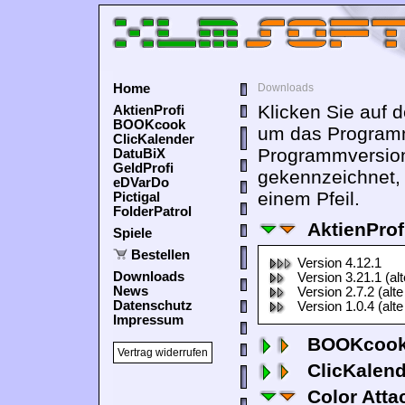
Home
Downloads
Klicken Sie auf 
AktienProfi
BOOKcook
um das Programm
ClicKalender
Programmversion
DatuBiX
GeldProfi
gekennzeichnet,
eDVarDo
einem Pfeil.
Pictigal
FolderPatrol
AktienProf
Spiele
Bestellen
Version 4.12.1
Downloads
Version 3.21.1 (al
News
Version 2.7.2 (alte
Datenschutz
Version 1.0.4 (alte
Impressum
BOOKcook
Vertrag widerrufen
ClicKalen
Color Atta