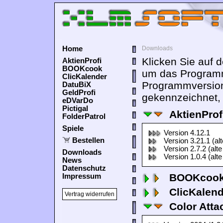
Home
Downloads
Klicken Sie auf 
AktienProfi
BOOKcook
um das Programm
ClicKalender
Programmversion
DatuBiX
GeldProfi
gekennzeichnet, 
eDVarDo
Pictigal
AktienProf
FolderPatrol
Spiele
Version 4.12.1
Bestellen
Version 3.21.1 (al
Version 2.7.2 (alte
Downloads
Version 1.0.4 (alte
News
Datenschutz
BOOKcook
Impressum
ClicKalen
Vertrag widerrufen
Color Atta