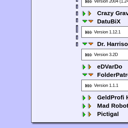
Version 2004 (1.2
Crazy Grav
DatuBiX
Version 1.12.1
Dr. Harris
Version 3.2D
eDVarDo
FolderPatr
Version 1.1.1
GeldProfi
Mad Robo
Pictigal