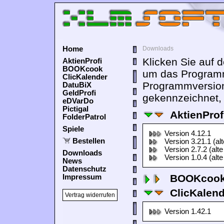
Home
Downloads
Klicken Sie auf 
AktienProfi
BOOKcook
um das Programm
ClicKalender
Programmversion
DatuBiX
GeldProfi
gekennzeichnet, 
eDVarDo
Pictigal
AktienProf
FolderPatrol
Spiele
Version 4.12.1
Bestellen
Version 3.21.1 (al
Version 2.7.2 (alte
Downloads
Version 1.0.4 (alte
News
Datenschutz
BOOKcook
Impressum
ClicKalen
Vertrag widerrufen
Version 1.42.1