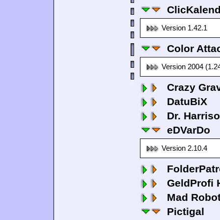
ClicKalen
Version 1.42.1
Color Atta
Version 2004 (1.2
Crazy Grav
DatuBiX
Dr. Harris
eDVarDo
Version 2.10.4
FolderPatr
GeldProfi
Mad Robo
Pictigal