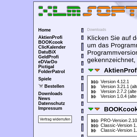
Home
Downloads
Klicken Sie auf 
AktienProfi
BOOKcook
um das Programm
ClicKalender
Programmversion
DatuBiX
GeldProfi
gekennzeichnet, 
eDVarDo
Pictigal
AktienProf
FolderPatrol
Spiele
Version 4.12.1
Bestellen
Version 3.21.1 (al
Version 2.7.2 (alte
Downloads
Version 1.0.4 (alte
News
Datenschutz
BOOKcook
Impressum
Vertrag widerrufen
PRO-Version 2.10
Classic-Version 1
Classic-Version 1