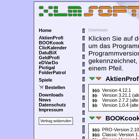
Home
Downloads
Klicken Sie auf 
AktienProfi
BOOKcook
um das Programm
ClicKalender
Programmversion
DatuBiX
GeldProfi
gekennzeichnet,
eDVarDo
einem Pfeil.
Pictigal
FolderPatrol
AktienProf
Spiele
Bestellen
Version 4.12.1
Downloads
Version 3.21.1 (al
News
Version 2.7.2 (alte
Datenschutz
Version 1.0.4 (alte
Impressum
BOOKcook
Vertrag widerrufen
PRO-Version 2.10
Classic-Version 1