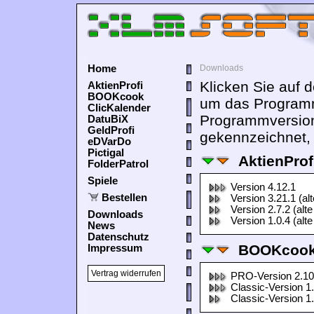
Home
Downloads
Klicken Sie auf 
AktienProfi
BOOKcook
um das Programm
ClicKalender
Programmversion
DatuBiX
GeldProfi
gekennzeichnet, 
eDVarDo
Pictigal
AktienProf
FolderPatrol
Spiele
Version 4.12.1
Bestellen
Version 3.21.1 (al
Version 2.7.2 (alte
Downloads
Version 1.0.4 (alte
News
Datenschutz
BOOKcook
Impressum
Vertrag widerrufen
PRO-Version 2.10
Classic-Version 1
Classic-Version 1