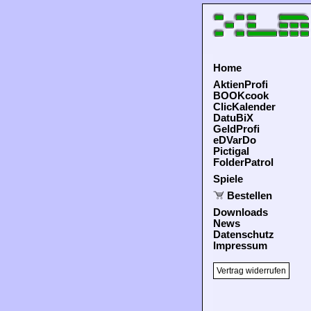
Home
AktienProfi
BOOKcook
ClicKalender
DatuBiX
GeldProfi
eDVarDo
Pictigal
FolderPatrol
Spiele
Bestellen
Downloads
News
Datenschutz
Impressum
Vertrag widerrufen