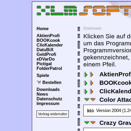
Home
Downloads
Klicken Sie auf 
AktienProfi
BOOKcook
um das Programm
ClicKalender
Programmversion
DatuBiX
GeldProfi
gekennzeichnet,
eDVarDo
einem Pfeil.
Pictigal
FolderPatrol
AktienProf
Spiele
BOOKcook
Bestellen
Downloads
ClicKalen
News
Color Atta
Datenschutz
Impressum
Version 2004 (1.2
Vertrag widerrufen
Crazy Grav