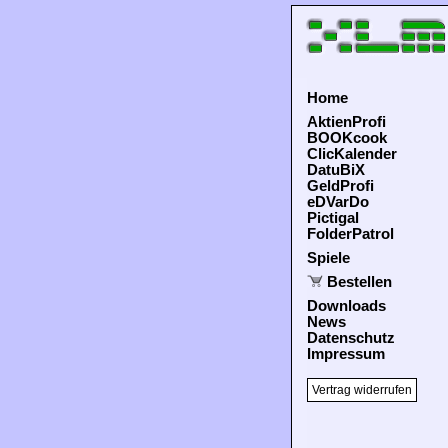
Home
AktienProfi
BOOKcook
ClicKalender
DatuBiX
GeldProfi
eDVarDo
Pictigal
FolderPatrol
Spiele
Bestellen
Downloads
News
Datenschutz
Impressum
Vertrag widerrufen