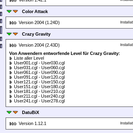
Version 1.42.1
Color Attack
Version 2004 (1.24D)
Install
Crazy Gravity
Version 2004 (2.43D)
Install
Von Anwendern entworfende Level für Crazy Gravity:
Liste aller Level
User001.cgl - User030.cgl
User031.cgl - User060.cgl
User061.cgl - User090.cgl
User091.cgl - User120.cgl
User121.cgl - User150.cgl
User151.cgl - User180.cgl
User181.cgl - User210.cgl
User211.cgl - User240.cgl
User241.cgl - User278.cgl
DatuBiX
Version 1.12.1
Install