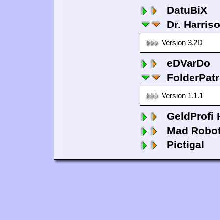
DatuBiX
Dr. Harris
Version 3.2D
eDVarDo
FolderPatr
Version 1.1.1
GeldProfi
Mad Robo
Pictigal