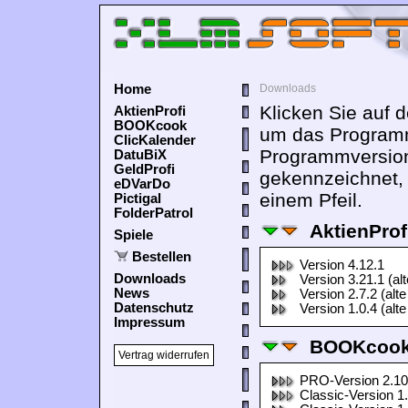
Home
Downloads
Klicken Sie auf 
AktienProfi
BOOKcook
um das Programm
ClicKalender
Programmversion
DatuBiX
GeldProfi
gekennzeichnet,
eDVarDo
einem Pfeil.
Pictigal
FolderPatrol
AktienProf
Spiele
Bestellen
Version 4.12.1
Downloads
Version 3.21.1 (al
News
Version 2.7.2 (alte
Datenschutz
Version 1.0.4 (alte
Impressum
BOOKcook
Vertrag widerrufen
PRO-Version 2.10
Classic-Version 1