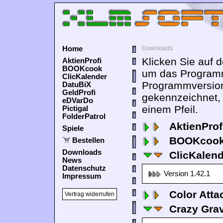
Home
Downloads
Klicken Sie auf 
AktienProfi
BOOKcook
um das Programm
ClicKalender
Programmversion
DatuBiX
GeldProfi
gekennzeichnet,
eDVarDo
einem Pfeil.
Pictigal
FolderPatrol
AktienProf
Spiele
BOOKcook
Bestellen
Downloads
ClicKalen
News
Datenschutz
Version 1.42.1
Impressum
Color Atta
Vertrag widerrufen
Crazy Grav