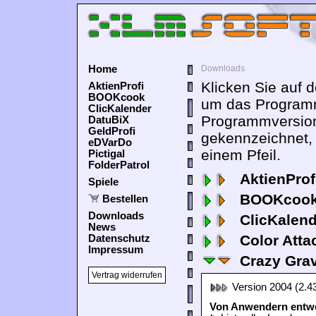
Home
Downloads
Klicken Sie auf 
AktienProfi
BOOKcook
um das Programm
ClicKalender
Programmversion
DatuBiX
GeldProfi
gekennzeichnet,
eDVarDo
einem Pfeil.
Pictigal
FolderPatrol
AktienProf
Spiele
BOOKcook
Bestellen
Downloads
ClicKalen
News
Color Atta
Datenschutz
Impressum
Crazy Grav
Vertrag widerrufen
Version 2004 (2.4
Von Anwendern entwor