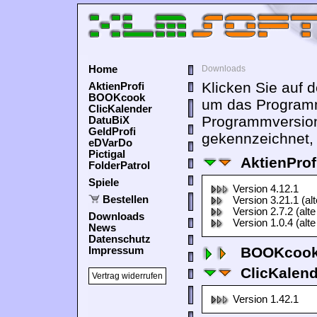
Home
Downloads
Klicken Sie auf 
AktienProfi
BOOKcook
um das Programm
ClicKalender
Programmversion
DatuBiX
GeldProfi
gekennzeichnet, 
eDVarDo
Pictigal
AktienProf
FolderPatrol
Spiele
Version 4.12.1
Bestellen
Version 3.21.1 (al
Version 2.7.2 (alte
Downloads
Version 1.0.4 (alte
News
Datenschutz
BOOKcook
Impressum
ClicKalen
Vertrag widerrufen
Version 1.42.1