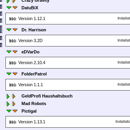
Crazy Gravity
DatuBiX
Version 1.12.1
Install
Dr. Harrison
Version 3.2D
Install
eDVarDo
Version 2.10.4
Install
FolderPatrol
Version 1.1.1
Install
GeldProfi Haushaltsbuch
Mad Robots
Pictigal
Version 1.13.1
Installa