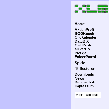
Home
AktienProfi
BOOKcook
ClicKalender
DatuBiX
GeldProfi
eDVarDo
Pictigal
FolderPatrol
Spiele
Bestellen
Downloads
News
Datenschutz
Impressum
Vertrag widerrufen