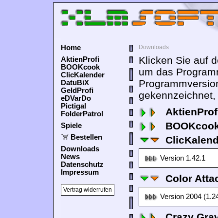
Home
Downloads
Klicken Sie auf 
AktienProfi
BOOKcook
um das Programm
ClicKalender
Programmversion
DatuBiX
GeldProfi
gekennzeichnet, 
eDVarDo
Pictigal
AktienProf
FolderPatrol
BOOKcook
Spiele
Bestellen
ClicKalen
Downloads
News
Version 1.42.1
Datenschutz
Impressum
Color Atta
Vertrag widerrufen
Version 2004 (1.2
Crazy Grav