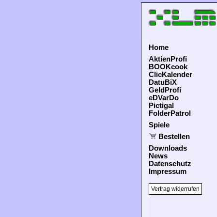
Home
AktienProfi
BOOKcook
ClicKalender
DatuBiX
GeldProfi
eDVarDo
Pictigal
FolderPatrol
Spiele
Bestellen
Downloads
News
Datenschutz
Impressum
Vertrag widerrufen