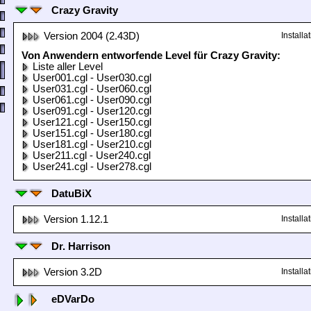
Crazy Gravity
Version 2004 (2.43D)
Install
Von Anwendern entworfende Level für Crazy Gravity:
Liste aller Level
User001.cgl - User030.cgl
User031.cgl - User060.cgl
User061.cgl - User090.cgl
User091.cgl - User120.cgl
User121.cgl - User150.cgl
User151.cgl - User180.cgl
User181.cgl - User210.cgl
User211.cgl - User240.cgl
User241.cgl - User278.cgl
DatuBiX
Version 1.12.1
Install
Dr. Harrison
Version 3.2D
Install
eDVarDo