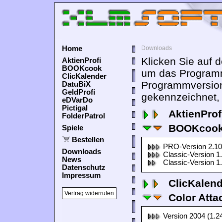
Home
Downloads
Klicken Sie auf 
AktienProfi
BOOKcook
um das Programm
ClicKalender
Programmversion
DatuBiX
GeldProfi
gekennzeichnet, 
eDVarDo
Pictigal
AktienProf
FolderPatrol
BOOKcook
Spiele
Bestellen
PRO-Version 2.10
Downloads
Classic-Version 1
News
Classic-Version 1
Datenschutz
Impressum
ClicKalen
Vertrag widerrufen
Color Atta
Version 2004 (1.2