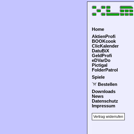
Home
AktienProfi
BOOKcook
ClicKalender
DatuBiX
GeldProfi
eDVarDo
Pictigal
FolderPatrol
Spiele
Bestellen
Downloads
News
Datenschutz
Impressum
Vertrag widerrufen