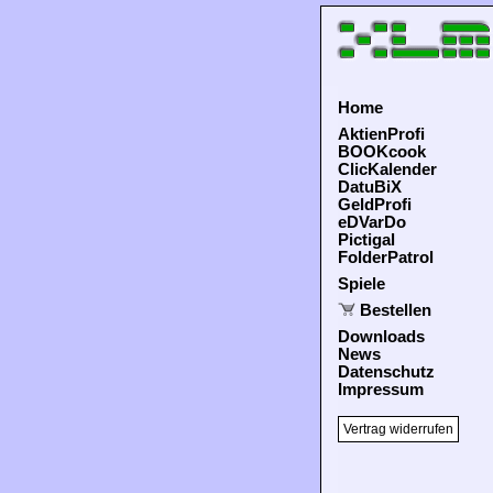
Home
AktienProfi
BOOKcook
ClicKalender
DatuBiX
GeldProfi
eDVarDo
Pictigal
FolderPatrol
Spiele
Bestellen
Downloads
News
Datenschutz
Impressum
Vertrag widerrufen