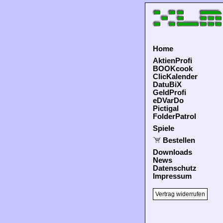
Home
AktienProfi
BOOKcook
ClicKalender
DatuBiX
GeldProfi
eDVarDo
Pictigal
FolderPatrol
Spiele
Bestellen
Downloads
News
Datenschutz
Impressum
Vertrag widerrufen