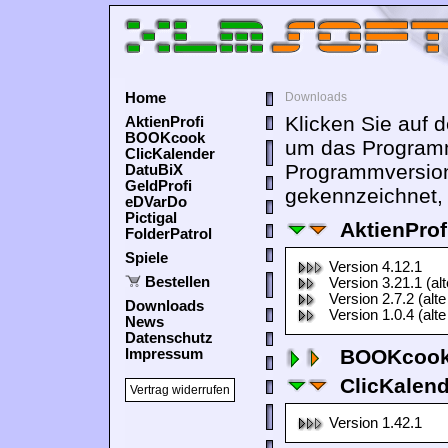
Home
Downloads
Klicken Sie auf 
AktienProfi
BOOKcook
um das Programm
ClicKalender
Programmversion
DatuBiX
GeldProfi
gekennzeichnet, 
eDVarDo
Pictigal
AktienProf
FolderPatrol
Spiele
Version 4.12.1
Bestellen
Version 3.21.1 (al
Version 2.7.2 (alte
Downloads
Version 1.0.4 (alte
News
Datenschutz
BOOKcook
Impressum
ClicKalen
Vertrag widerrufen
Version 1.42.1