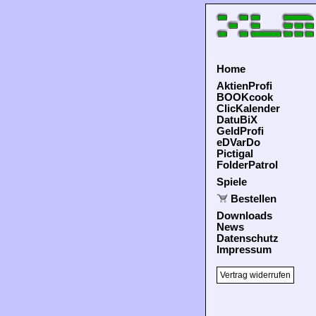
Home
AktienProfi
BOOKcook
ClicKalender
DatuBiX
GeldProfi
eDVarDo
Pictigal
FolderPatrol
Spiele
Bestellen
Downloads
News
Datenschutz
Impressum
Vertrag widerrufen