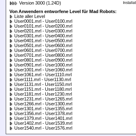
Version 3000 (1.24D)
Install
Von Anwendern entworfene Level für Mad Robots:
Liste aller Level
User0001.mrl - User0100.mrl
User0101.mrl - User0200.mrl
User0201.mrl - User0300.mrl
User0301.mrl - User0400.mrl
User0401.mrl - User0500.mrl
User0501.mrl - User0600.mrl
User0601.mrl - User0700.mrl
User0701.mrl - User0800.mrl
User0801.mrl - User0900.mrl
User0901.mrl - User1000.mrl
User1001.mrl - User1060.mrl
User1061.mrl - User1110.mrl
User1111.mrl - User1130.mrl
User1131.mrl - User1150.mrl
User1151.mrl - User1180.mrl
User1181.mrl - User1230.mrl
User1231.mrl - User1265.mrl
User1266.mrl - User1300.mrl
User1301.mrl - User1355.mrl
User1356.mrl - User1378.mrl
User1379.mrl - User1401.mrl
User1402.mrl - User1539.mrl
User1540.mrl - User1576.mrl