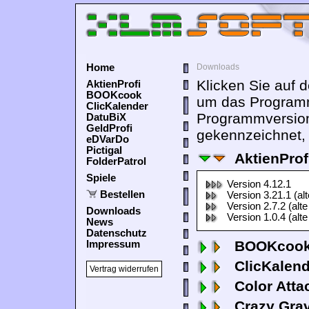
Home
Downloads
Klicken Sie auf 
AktienProfi
BOOKcook
um das Programm
ClicKalender
Programmversion
DatuBiX
GeldProfi
gekennzeichnet, 
eDVarDo
Pictigal
AktienProf
FolderPatrol
Spiele
Version 4.12.1
Bestellen
Version 3.21.1 (al
Version 2.7.2 (alte
Downloads
Version 1.0.4 (alte
News
Datenschutz
BOOKcook
Impressum
ClicKalen
Vertrag widerrufen
Color Atta
Crazy Grav