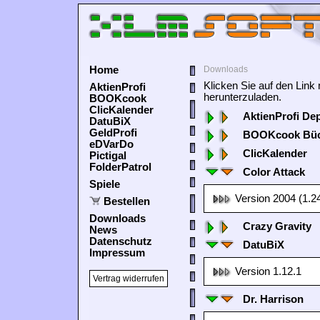
Home
Downloads
Klicken Sie auf den Lin
AktienProfi
herunterzuladen.
BOOKcook
ClicKalender
AktienProfi De
DatuBiX
GeldProfi
BOOKcook Büc
eDVarDo
ClicKalender
Pictigal
FolderPatrol
Color Attack
Spiele
Version 2004 (1.2
Bestellen
Downloads
Crazy Gravity
News
Datenschutz
DatuBiX
Impressum
Version 1.12.1
Vertrag widerrufen
Dr. Harrison