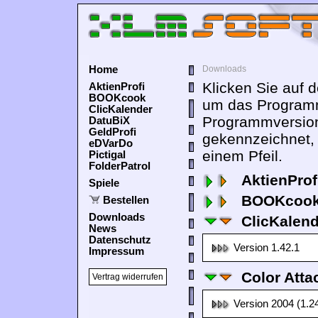
Home
Downloads
Klicken Sie auf 
AktienProfi
BOOKcook
um das Programm
ClicKalender
Programmversion
DatuBiX
GeldProfi
gekennzeichnet,
eDVarDo
einem Pfeil.
Pictigal
FolderPatrol
AktienProf
Spiele
BOOKcook
Bestellen
Downloads
ClicKalen
News
Datenschutz
Version 1.42.1
Impressum
Color Atta
Vertrag widerrufen
Version 2004 (1.2