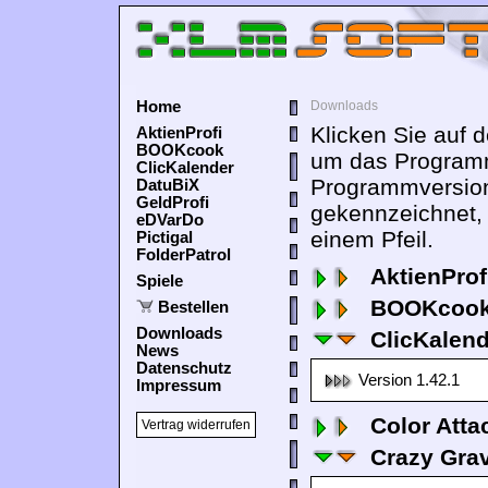
Home
Downloads
Klicken Sie auf 
AktienProfi
BOOKcook
um das Programm
ClicKalender
Programmversion
DatuBiX
GeldProfi
gekennzeichnet,
eDVarDo
einem Pfeil.
Pictigal
FolderPatrol
AktienProf
Spiele
BOOKcook
Bestellen
Downloads
ClicKalen
News
Datenschutz
Version 1.42.1
Impressum
Color Atta
Vertrag widerrufen
Crazy Grav