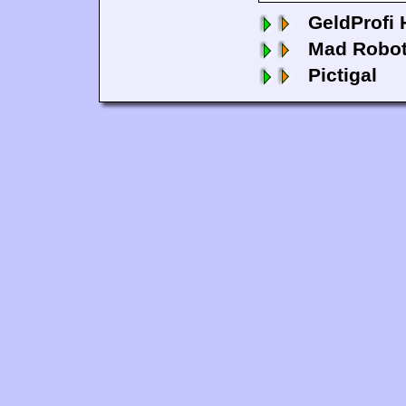
GeldProfi
Mad Robo
Pictigal