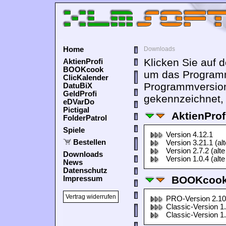
Home
Downloads
Klicken Sie auf 
AktienProfi
BOOKcook
um das Programm
ClicKalender
Programmversion
DatuBiX
GeldProfi
gekennzeichnet, 
eDVarDo
Pictigal
AktienProf
FolderPatrol
Spiele
Version 4.12.1
Bestellen
Version 3.21.1 (al
Version 2.7.2 (alte
Downloads
Version 1.0.4 (alte
News
Datenschutz
BOOKcook
Impressum
Vertrag widerrufen
PRO-Version 2.10
Classic-Version 1
Classic-Version 1