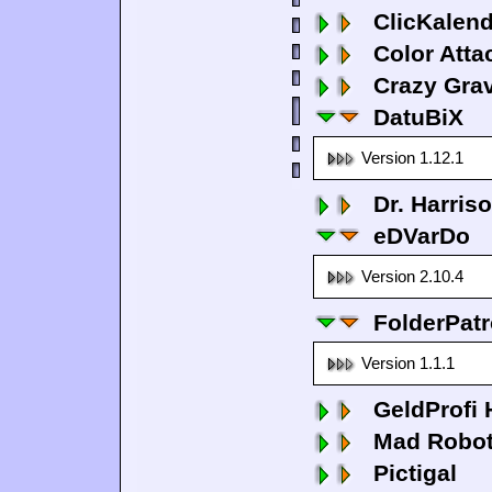
ClicKalen
Color Atta
Crazy Grav
DatuBiX
Version 1.12.1
Dr. Harris
eDVarDo
Version 2.10.4
FolderPatr
Version 1.1.1
GeldProfi
Mad Robo
Pictigal