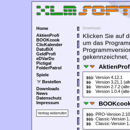
Home
Downloads
Klicken Sie auf 
AktienProfi
BOOKcook
um das Programm
ClicKalender
Programmversion
DatuBiX
GeldProfi
gekennzeichnet, 
eDVarDo
Pictigal
AktienProf
FolderPatrol
Spiele
Version 4.12.1
Bestellen
Version 3.21.1 (al
Version 2.7.2 (alte
Downloads
Version 1.0.4 (alte
News
Datenschutz
BOOKcook
Impressum
Vertrag widerrufen
PRO-Version 2.10
Classic-Version 1
Classic-Version 1