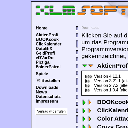
Home
Downloads
Klicken Sie auf 
AktienProfi
BOOKcook
um das Programm
ClicKalender
Programmversion
DatuBiX
GeldProfi
gekennzeichnet, 
eDVarDo
Pictigal
AktienProf
FolderPatrol
Spiele
Version 4.12.1
Bestellen
Version 3.21.1 (al
Version 2.7.2 (alte
Downloads
Version 1.0.4 (alte
News
Datenschutz
BOOKcook
Impressum
ClicKalen
Vertrag widerrufen
Color Atta
Crazy Grav