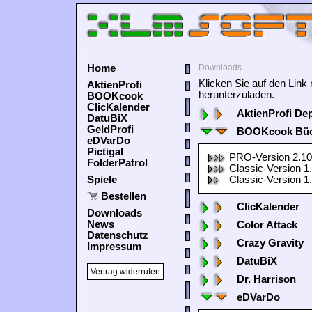
Home
Downloads
Klicken Sie auf den Lin
AktienProfi
herunterzuladen.
BOOKcook
ClicKalender
AktienProfi De
DatuBiX
GeldProfi
BOOKcook Büc
eDVarDo
Pictigal
PRO-Version 2.10
FolderPatrol
Classic-Version 1
Spiele
Classic-Version 1
Bestellen
ClicKalender
Downloads
News
Color Attack
Datenschutz
Crazy Gravity
Impressum
DatuBiX
Vertrag widerrufen
Dr. Harrison
eDVarDo