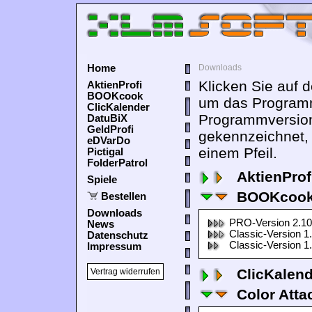
Home
Downloads
Klicken Sie auf 
AktienProfi
BOOKcook
um das Programm
ClicKalender
Programmversion
DatuBiX
GeldProfi
gekennzeichnet,
eDVarDo
einem Pfeil.
Pictigal
FolderPatrol
AktienProf
Spiele
BOOKcook
Bestellen
Downloads
PRO-Version 2.10
News
Classic-Version 1
Datenschutz
Classic-Version 1
Impressum
ClicKalen
Vertrag widerrufen
Color Atta