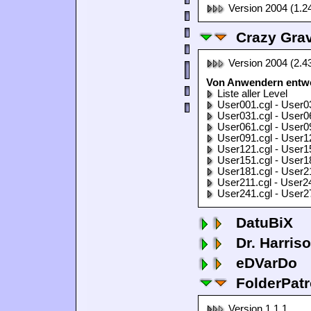
Version 2004 (1.2
Crazy Grav
Version 2004 (2.4
Von Anwendern entwor
Liste aller Level
User001.cgl - User0
User031.cgl - User0
User061.cgl - User0
User091.cgl - User1
User121.cgl - User1
User151.cgl - User1
User181.cgl - User2
User211.cgl - User2
User241.cgl - User2
DatuBiX
Dr. Harris
eDVarDo
FolderPatr
Version 1.1.1