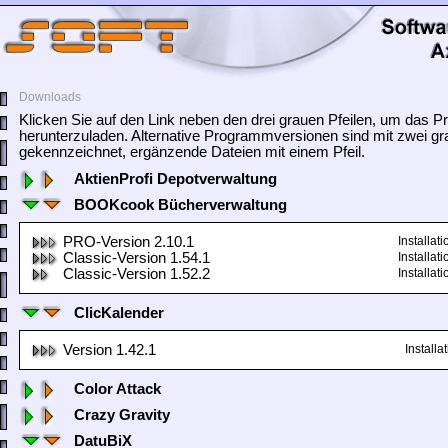
Downloads
Klicken Sie auf den Link neben den drei grauen Pfeilen, um das
herunterzuladen. Alternative Programmversionen sind mit zwei gr
gekennzeichnet, ergänzende Dateien mit einem Pfeil.
AktienProfi Depotverwaltung
BOOKcook Bücherverwaltung
PRO-Version 2.10.1
Installa
Classic-Version 1.54.1
Installa
Classic-Version 1.52.2
Installa
ClicKalender
Version 1.42.1
Install
Color Attack
Crazy Gravity
DatuBiX