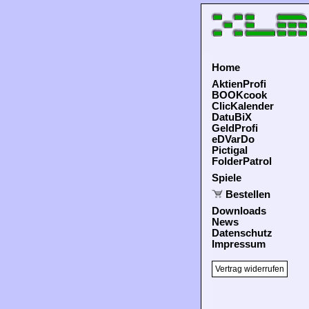
Home
AktienProfi
BOOKcook
ClicKalender
DatuBiX
GeldProfi
eDVarDo
Pictigal
FolderPatrol
Spiele
Bestellen
Downloads
News
Datenschutz
Impressum
Vertrag widerrufen