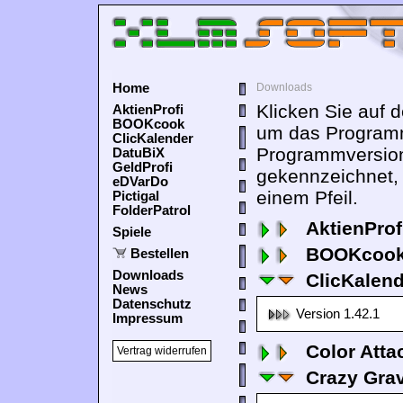
Home
Downloads
Klicken Sie auf 
AktienProfi
BOOKcook
um das Programm
ClicKalender
Programmversion
DatuBiX
GeldProfi
gekennzeichnet,
eDVarDo
einem Pfeil.
Pictigal
FolderPatrol
AktienProf
Spiele
BOOKcook
Bestellen
Downloads
ClicKalen
News
Datenschutz
Version 1.42.1
Impressum
Color Atta
Vertrag widerrufen
Crazy Grav