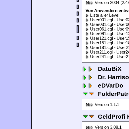
Version 2004 (2.4
Von Anwendern entwor
Liste aller Level
User001.cgl - User0
User031.cgl - User0
User061.cgl - User0
User091.cgl - User1
User121.cgl - User1
User151.cgl - User1
User181.cgl - User2
User211.cgl - User2
User241.cgl - User2
DatuBiX
Dr. Harris
eDVarDo
FolderPatr
Version 1.1.1
GeldProfi
Version 3.08.1