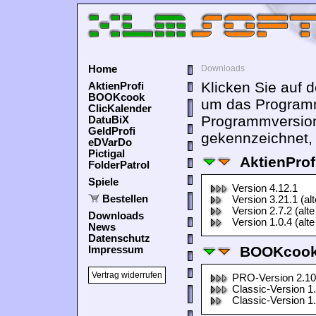
Home
Downloads
Klicken Sie auf 
AktienProfi
BOOKcook
um das Programm
ClicKalender
Programmversion
DatuBiX
GeldProfi
gekennzeichnet, 
eDVarDo
Pictigal
AktienProf
FolderPatrol
Spiele
Version 4.12.1
Bestellen
Version 3.21.1 (al
Version 2.7.2 (alte
Downloads
Version 1.0.4 (alte
News
Datenschutz
BOOKcook
Impressum
Vertrag widerrufen
PRO-Version 2.10
Classic-Version 1
Classic-Version 1