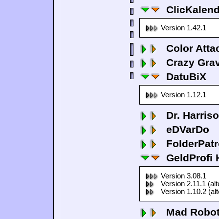
ClicKalen
Version 1.42.1
Color Atta
Crazy Grav
DatuBiX
Version 1.12.1
Dr. Harris
eDVarDo
FolderPatr
GeldProfi
Version 3.08.1
Version 2.11.1 (al
Version 1.10.2 (al
Mad Robo