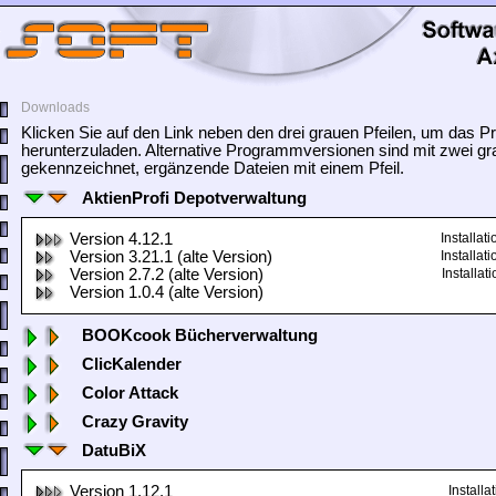
Downloads
Klicken Sie auf den Link neben den drei grauen Pfeilen, um das
herunterzuladen. Alternative Programmversionen sind mit zwei gr
gekennzeichnet, ergänzende Dateien mit einem Pfeil.
AktienProfi Depotverwaltung
Version 4.12.1
Installa
Version 3.21.1 (alte Version)
Installa
Version 2.7.2 (alte Version)
Installa
Version 1.0.4 (alte Version)
BOOKcook Bücherverwaltung
ClicKalender
Color Attack
Crazy Gravity
DatuBiX
Version 1.12.1
Install