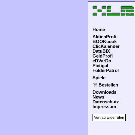
Home
AktienProfi
BOOKcook
ClicKalender
DatuBiX
GeldProfi
eDVarDo
Pictigal
FolderPatrol
Spiele
Bestellen
Downloads
News
Datenschutz
Impressum
Vertrag widerrufen