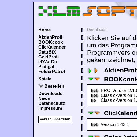
Home
Downloads
Klicken Sie auf 
AktienProfi
BOOKcook
um das Programm
ClicKalender
Programmversion
DatuBiX
GeldProfi
gekennzeichnet, 
eDVarDo
Pictigal
AktienProf
FolderPatrol
BOOKcook
Spiele
Bestellen
PRO-Version 2.10
Downloads
Classic-Version 1
News
Classic-Version 1
Datenschutz
Impressum
ClicKalen
Vertrag widerrufen
Version 1.42.1