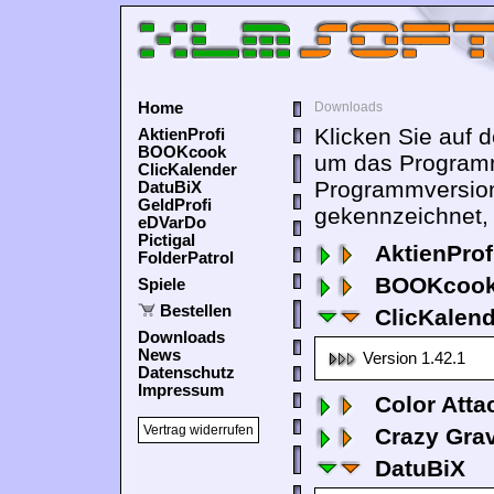
Home
Downloads
Klicken Sie auf 
AktienProfi
BOOKcook
um das Programm
ClicKalender
Programmversion
DatuBiX
GeldProfi
gekennzeichnet, 
eDVarDo
Pictigal
AktienProf
FolderPatrol
BOOKcook
Spiele
Bestellen
ClicKalen
Downloads
News
Version 1.42.1
Datenschutz
Impressum
Color Atta
Vertrag widerrufen
Crazy Grav
DatuBiX