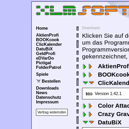
Home
Downloads
Klicken Sie auf 
AktienProfi
BOOKcook
um das Programm
ClicKalender
Programmversion
DatuBiX
GeldProfi
gekennzeichnet, 
eDVarDo
Pictigal
AktienProf
FolderPatrol
BOOKcook
Spiele
Bestellen
ClicKalen
Downloads
News
Version 1.42.1
Datenschutz
Impressum
Color Atta
Vertrag widerrufen
Crazy Grav
DatuBiX