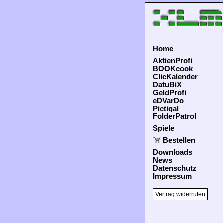
Home
AktienProfi
BOOKcook
ClicKalender
DatuBiX
GeldProfi
eDVarDo
Pictigal
FolderPatrol
Spiele
Bestellen
Downloads
News
Datenschutz
Impressum
Vertrag widerrufen