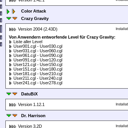
Version 1.42.1
Color Attack
Crazy Gravity
Version 2004 (2.43D)
Install
Von Anwendern entworfende Level für Crazy Gravity:
Liste aller Level
User001.cgl - User030.cgl
User031.cgl - User060.cgl
User061.cgl - User090.cgl
User091.cgl - User120.cgl
User121.cgl - User150.cgl
User151.cgl - User180.cgl
User181.cgl - User210.cgl
User211.cgl - User240.cgl
User241.cgl - User278.cgl
DatuBiX
Version 1.12.1
Install
Dr. Harrison
Version 3.2D
Install