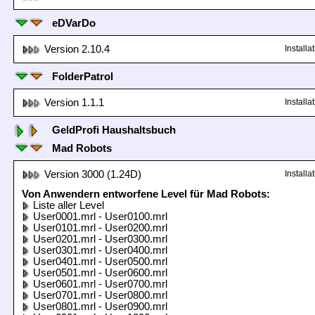
eDVarDo
Version 2.10.4
Install
FolderPatrol
Version 1.1.1
Install
GeldProfi Haushaltsbuch
Mad Robots
Version 3000 (1.24D)
Install
Von Anwendern entworfene Level für Mad Robots:
Liste aller Level
User0001.mrl - User0100.mrl
User0101.mrl - User0200.mrl
User0201.mrl - User0300.mrl
User0301.mrl - User0400.mrl
User0401.mrl - User0500.mrl
User0501.mrl - User0600.mrl
User0601.mrl - User0700.mrl
User0701.mrl - User0800.mrl
User0801.mrl - User0900.mrl