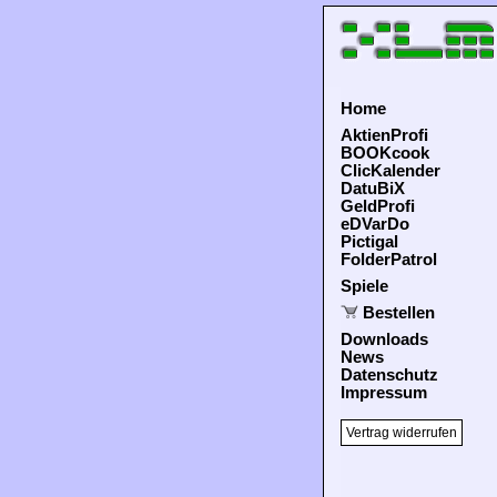
Home
AktienProfi
BOOKcook
ClicKalender
DatuBiX
GeldProfi
eDVarDo
Pictigal
FolderPatrol
Spiele
Bestellen
Downloads
News
Datenschutz
Impressum
Vertrag widerrufen