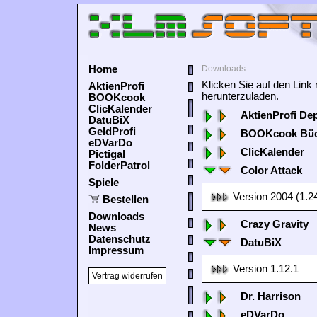
Home
Downloads
Klicken Sie auf den Lin
AktienProfi
herunterzuladen.
BOOKcook
ClicKalender
AktienProfi De
DatuBiX
GeldProfi
BOOKcook Büc
eDVarDo
ClicKalender
Pictigal
FolderPatrol
Color Attack
Spiele
Version 2004 (1.2
Bestellen
Downloads
Crazy Gravity
News
Datenschutz
DatuBiX
Impressum
Version 1.12.1
Vertrag widerrufen
Dr. Harrison
eDVarDo