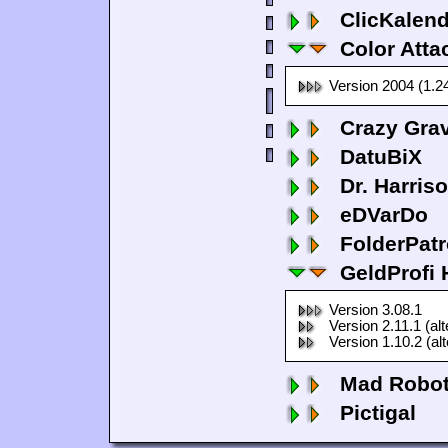
ClicKalen
Color Atta
Version 2004 (1.2
Crazy Grav
DatuBiX
Dr. Harris
eDVarDo
FolderPatr
GeldProfi
Version 3.08.1
Version 2.11.1 (al
Version 1.10.2 (al
Mad Robo
Pictigal