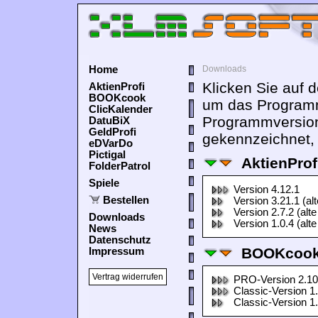
Home
Downloads
Klicken Sie auf 
AktienProfi
BOOKcook
um das Programm
ClicKalender
Programmversion
DatuBiX
GeldProfi
gekennzeichnet, 
eDVarDo
Pictigal
AktienProf
FolderPatrol
Spiele
Version 4.12.1
Bestellen
Version 3.21.1 (al
Version 2.7.2 (alte
Downloads
Version 1.0.4 (alte
News
Datenschutz
BOOKcook
Impressum
Vertrag widerrufen
PRO-Version 2.10
Classic-Version 1
Classic-Version 1