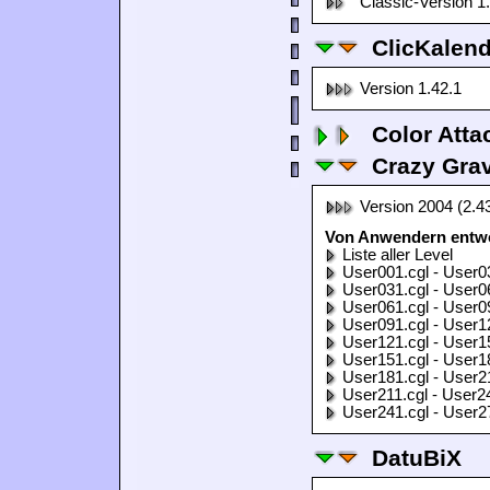
Classic-Version 1
ClicKalen
Version 1.42.1
Color Atta
Crazy Grav
Version 2004 (2.4
Von Anwendern entwor
Liste aller Level
User001.cgl - User0
User031.cgl - User0
User061.cgl - User0
User091.cgl - User1
User121.cgl - User1
User151.cgl - User1
User181.cgl - User2
User211.cgl - User2
User241.cgl - User2
DatuBiX