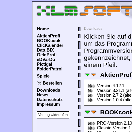
Home
Downloads
Klicken Sie auf 
AktienProfi
BOOKcook
um das Programm
ClicKalender
Programmversion
DatuBiX
GeldProfi
gekennzeichnet,
eDVarDo
einem Pfeil.
Pictigal
FolderPatrol
AktienProf
Spiele
Bestellen
Version 4.12.1
Downloads
Version 3.21.1 (al
News
Version 2.7.2 (alte
Datenschutz
Version 1.0.4 (alte
Impressum
BOOKcook
Vertrag widerrufen
PRO-Version 2.10
Classic-Version 1