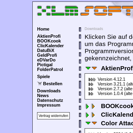
Home
Downloads
Klicken Sie auf 
AktienProfi
BOOKcook
um das Programm
ClicKalender
Programmversion
DatuBiX
GeldProfi
gekennzeichnet, 
eDVarDo
Pictigal
AktienProf
FolderPatrol
Spiele
Version 4.12.1
Bestellen
Version 3.21.1 (al
Version 2.7.2 (alte
Downloads
Version 1.0.4 (alte
News
Datenschutz
BOOKcook
Impressum
ClicKalen
Vertrag widerrufen
Color Atta