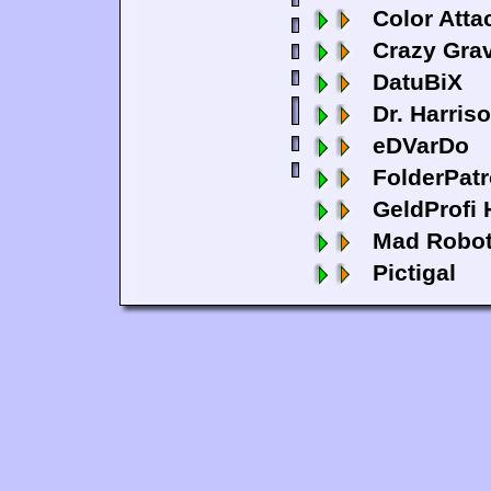
Color Atta
Crazy Grav
DatuBiX
Dr. Harris
eDVarDo
FolderPatr
GeldProfi
Mad Robo
Pictigal