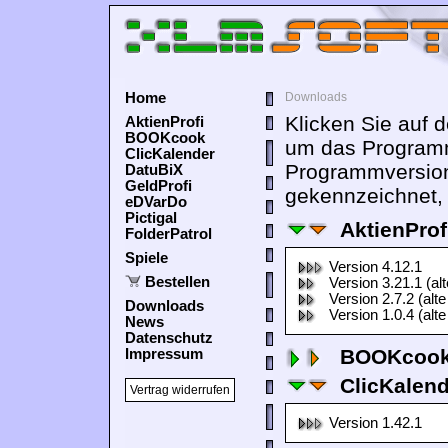
Home
Downloads
Klicken Sie auf 
AktienProfi
BOOKcook
um das Programm
ClicKalender
Programmversion
DatuBiX
GeldProfi
gekennzeichnet, 
eDVarDo
Pictigal
AktienProf
FolderPatrol
Spiele
Version 4.12.1
Bestellen
Version 3.21.1 (al
Version 2.7.2 (alte
Downloads
Version 1.0.4 (alte
News
Datenschutz
BOOKcook
Impressum
ClicKalen
Vertrag widerrufen
Version 1.42.1