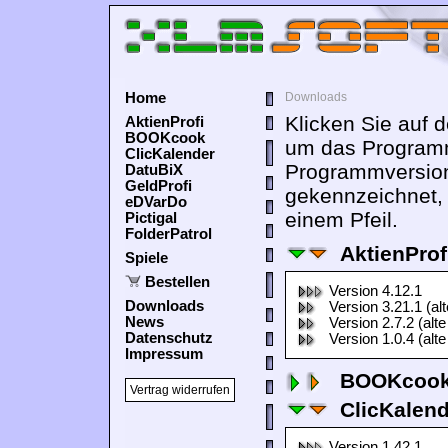
Home
Downloads
Klicken Sie auf 
AktienProfi
BOOKcook
um das Programm
ClicKalender
Programmversion
DatuBiX
GeldProfi
gekennzeichnet,
eDVarDo
einem Pfeil.
Pictigal
FolderPatrol
AktienProf
Spiele
Bestellen
Version 4.12.1
Downloads
Version 3.21.1 (al
News
Version 2.7.2 (alte
Datenschutz
Version 1.0.4 (alte
Impressum
BOOKcook
Vertrag widerrufen
ClicKalen
Version 1.42.1