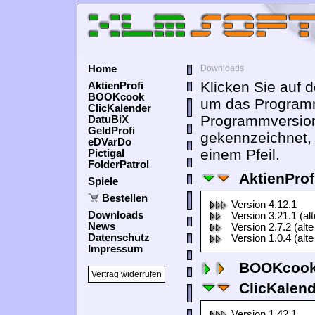
Home
Downloads
Klicken Sie auf 
AktienProfi
BOOKcook
um das Programm
ClicKalender
Programmversion
DatuBiX
GeldProfi
gekennzeichnet,
eDVarDo
einem Pfeil.
Pictigal
FolderPatrol
AktienProf
Spiele
Bestellen
Version 4.12.1
Downloads
Version 3.21.1 (al
News
Version 2.7.2 (alte
Datenschutz
Version 1.0.4 (alte
Impressum
BOOKcook
Vertrag widerrufen
ClicKalen
Version 1.42.1