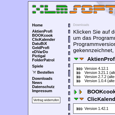
Home
Downloads
Klicken Sie auf 
AktienProfi
BOOKcook
um das Programm
ClicKalender
Programmversion
DatuBiX
GeldProfi
gekennzeichnet, 
eDVarDo
Pictigal
AktienProf
FolderPatrol
Spiele
Version 4.12.1
Bestellen
Version 3.21.1 (al
Version 2.7.2 (alte
Downloads
Version 1.0.4 (alte
News
Datenschutz
BOOKcook
Impressum
ClicKalen
Vertrag widerrufen
Version 1.42.1